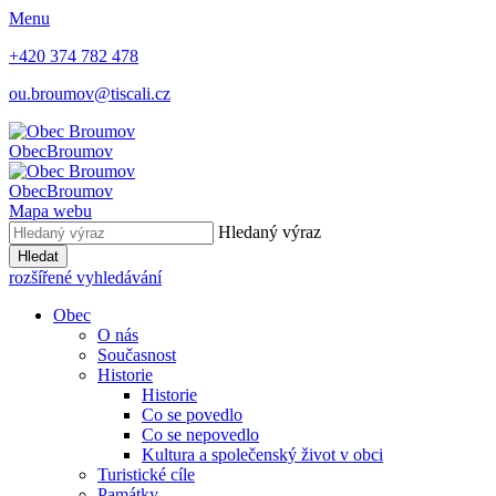
Menu
+420 374 782 478
ou.broumov@tiscali.cz
Obec
Broumov
Obec
Broumov
Mapa webu
Hledaný výraz
Hledat
rozšířené vyhledávání
Obec
O nás
Současnost
Historie
Historie
Co se povedlo
Co se nepovedlo
Kultura a společenský život v obci
Turistické cíle
Památky