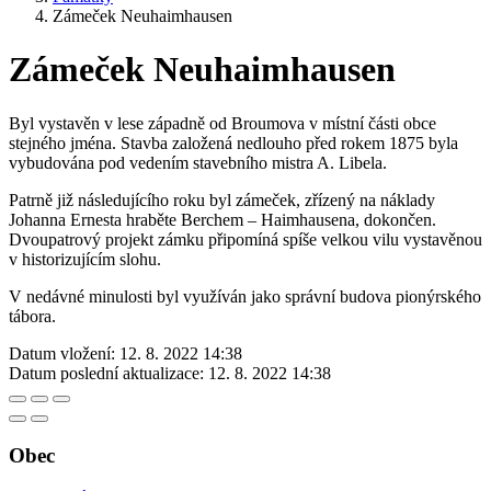
Zámeček Neuhaimhausen
Zámeček Neuhaimhausen
Byl vystavěn v lese západně od Broumova v místní části obce
stejného jména. Stavba založená nedlouho před rokem 1875 byla
vybudována pod vedením stavebního mistra A. Libela.
Patrně již následujícího roku byl zámeček, zřízený na náklady
Johanna Ernesta hraběte Berchem – Haimhausena, dokončen.
Dvoupatrový projekt zámku připomíná spíše velkou vilu vystavěnou
v historizujícím slohu.
V nedávné minulosti byl využíván jako správní budova pionýrského
tábora.
Datum vložení:
12. 8. 2022 14:38
Datum poslední aktualizace:
12. 8. 2022 14:38
Obec