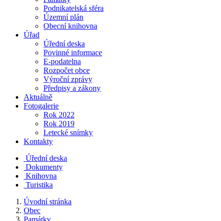
Podnikatelská sféra
Územní plán
Obecní knihovna
Úřad
Úřední deska
Povinné informace
E-podatelna
Rozpočet obce
Výroční zprávy
Předpisy a zákony
Aktuálně
Fotogalerie
Rok 2022
Rok 2019
Letecké snímky
Kontakty
Úřední deska
Dokumenty
Knihovna
Turistika
Úvodní stránka
Obec
Památky